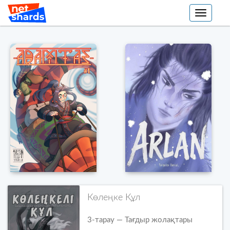
Toggle
navigati
Көлеңке Құл
3-тарау — Тағдыр жолақтары