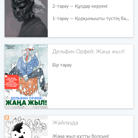
2-тарау — Құлдар керуені
1-тарау — Қорқынышты түстің басталуы
Дельфин Орфей: Жаңа жыл!
Бір тарау
Жайлауда
Жаңа жыл құтты болсын!