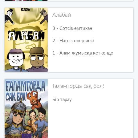
Алабай
3 - Сәтсіз емтихан
2 - Нағыз өнер иесі
1 - Анам жұмысқа кеткенде
Ғаламторда сақ бол!
Бір тарау