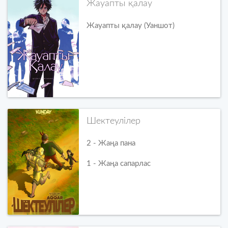
Жауапты қалау
Жауапты қалау (Уаншот)
Шектеулілер
2 - Жаңа пана
1 - Жаңа сапарлас