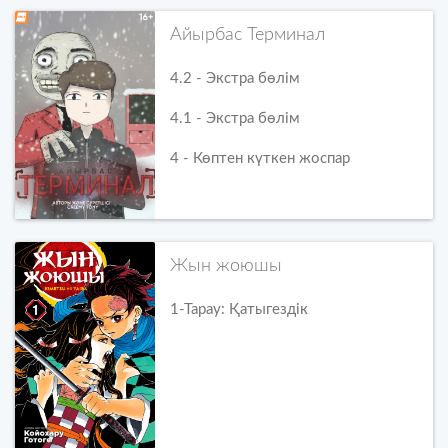
Айырбас Терминал
4.2 - Экстра бөлім
4.1 - Экстра бөлім
4 - Көптен күткен жоспар
Жын жоюшы
1-Тарау: Қатыгездік