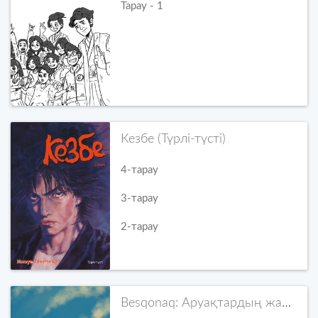
Тарау - 1
Кезбе (Түрлі-түсті)
4-тарау
3-тарау
2-тарау
Besqonaq: Аруақтардың жаңғырығы