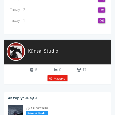
Тарау - 2
ОҚУ
Тарау - 1
ОҚУ
Künsai Studio
6
0
17
Жазылу
Автор ұсынады
Дитя океана
Künsai Studio