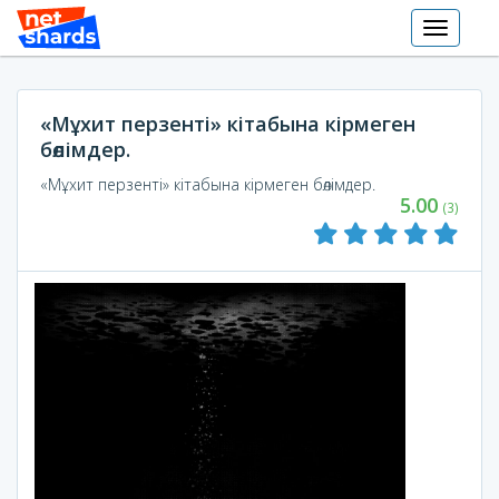
Toggle
navigati
«Мұхит перзенті» кітабына кірмеген
бөлімдер.
«Мұхит перзенті» кітабына кірмеген бөлімдер.
5.00
(3)