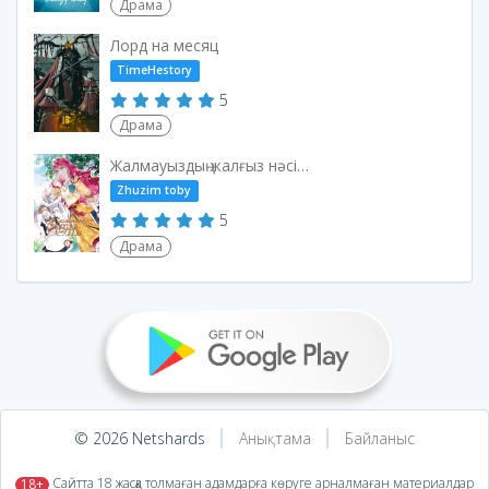
Драма
Лорд на месяц
TimeHestory
5
Драма
Жалмауыздың жалғыз нәсібі - өлім
Zhuzim toby
5
Драма
© 2026 Netshards
Анықтама
Байланыс
​ Сайтта 18 жасқа толмаған адамдарға көруге арналмаған материалдар
18+