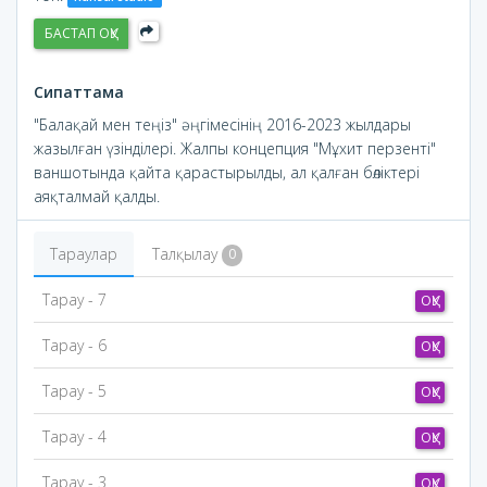
БАСТАП ОҚУ
Сипаттама
"Балақай мен теңіз" әңгімесінің 2016-2023 жылдары
жазылған үзінділері. Жалпы концепция "Мұхит перзенті"
ваншотында қайта қарастырылды, ал қалған бөліктері
аяқталмай қалды.
Тараулар
Талқылау
0
Тарау - 7
ОҚУ
Тарау - 6
ОҚУ
Тарау - 5
ОҚУ
Тарау - 4
ОҚУ
Тарау - 3
ОҚУ