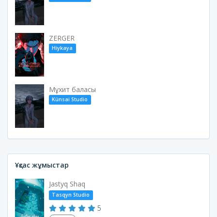
ZERGER
Hiykaya
Мұхит баласы
Künsai Studio
Ұқсас жұмыстар
Jastyq Shaq
Tasqyn Studio
5