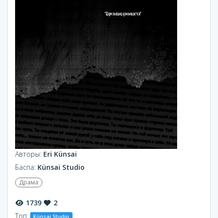
Авторы:
Eri Künsai
Баспа:
Künsai Studio
Драма
1739
2
Топ:
Künsai Studio