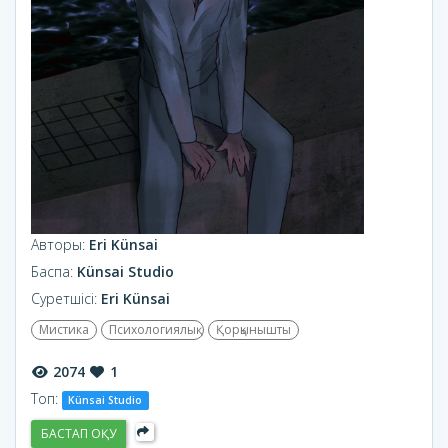
Авторы:
Eri Künsai
Баспа:
Künsai Studio
Суретшісі:
Eri Künsai
Мистика
Психологиялық
Қорқынышты
2074
1
Топ:
Künsai Studio
БАСТАП ОҚУ