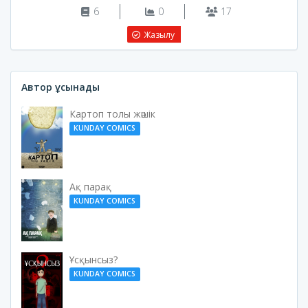
6
0
17
Жазылу
Автор ұсынады
Картоп толы жәшік
KUNDAY COMICS
Ақ парақ
KUNDAY COMICS
Ұсқынсыз?
KUNDAY COMICS