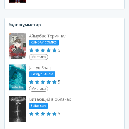
Ұқсас жұмыстар
Айырбас Терминал
KUNDAY COMICS
5
Мистика
Jastyq Shaq
Tasqyn Studio
5
Мистика
Витающий в облаках
Seiko-san
5