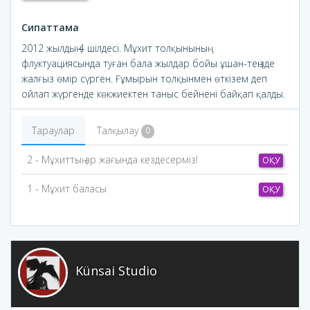
Сипаттама
2012 жылдың 4 шілдесі. Мұхит толқынының
флуктуациясында туған бала жылдар бойы ұшан-теңізде
жалғыз өмір сүрген. Ғұмырын толқынмен өткізем деп
ойлап жүргенде көкжиектен таныс бейнені байқап қалды.
Тараулар
Талқылау
0
2 - Мұхиттың ар жағында кездесерміз!
ОҚУ
1 - Мұхит баласы
ОҚУ
Künsai Studio