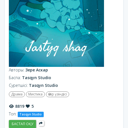
Авторы:
Зере Аскар
Баспа:
Tasqyn Studio
Суретшісі:
Tasqyn Studio
Драма
Мистика
Өмір үзіндісі
8819
5
Топ:
Tasqyn Studio
БАСТАП ОҚУ