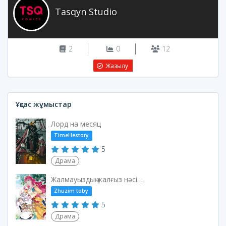
Tasqyn Studio
2
0
12
Жазылу
Ұқсас жұмыстар
Лорд на месяц
TimeHestory
5
Драма
Жалмауыздың жалғыз нәсібі - өлім
Zhuzim toby
5
Драма