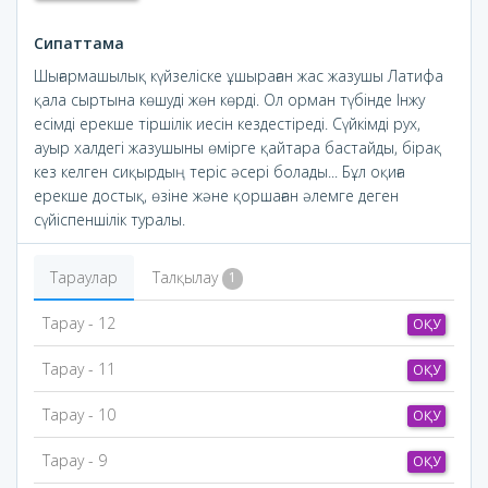
Сипаттама
Шығармашылық күйзеліске ұшыраған жас жазушы Латифа
қала сыртына көшуді жөн көрді. Ол орман түбінде Інжу
есімді ерекше тіршілік иесін кездестіреді. Сүйкімді рух,
ауыр халдегі жазушыны өмірге қайтара бастайды, бірақ
кез келген сиқырдың теріс әсері болады... Бұл оқиға
ерекше достық, өзіне және қоршаған әлемге деген
сүйіспеншілік туралы.
Тараулар
Талқылау
1
Тарау - 12
ОҚУ
Тарау - 11
ОҚУ
Тарау - 10
ОҚУ
Тарау - 9
ОҚУ