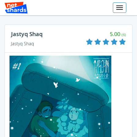
Toggle
navigati
Jastyq Shaq
5.00
(6)
Jastyq Shaq