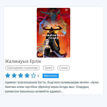
Жалмауыз Ерлік
Шытырман оқиғалар
Қиял
Соғыс
4
Netshards
Адамзат аласапыранға батты. Енді өзге ғаламшардан келген «Архи»
бекіткен әлем тәртібіне үйренісуі керек болды-мыс. Олардың
ережесіне бағынғысы келмейтін адамзат...