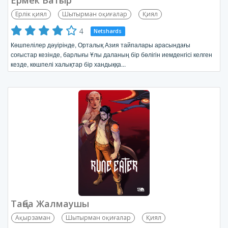
Ермек Батыр
Ерлік қиял
Шытырман оқиғалар
Қиял
4
Netshards
Көшпелілер дәуірінде, Орталық Азия тайпалары арасындағы
соғыстар кезінде, барлығы Ұлы даланың бір бөлігін иемденгісі келген
кезде, көшпелі халықтар бір хандыққа...
Таңба Жалмаушы
Ақырзаман
Шытырман оқиғалар
Қиял