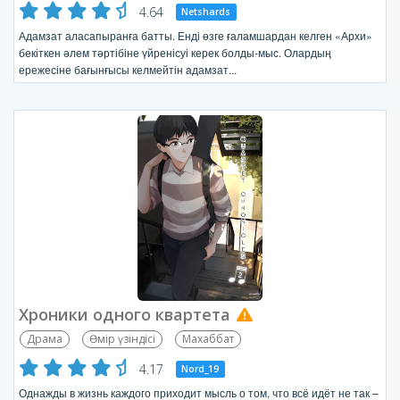
4.64
Netshards
Адамзат аласапыранға батты. Енді өзге ғаламшардан келген «Архи»
бекіткен әлем тәртібіне үйренісуі керек болды-мыс. Олардың
ережесіне бағынғысы келмейтін адамзат...
Хроники одного квартета
Драма
Өмір үзіндісі
Махаббат
4.17
Nord_19
Однажды в жизнь каждого приходит мысль о том, что всё идёт не так –