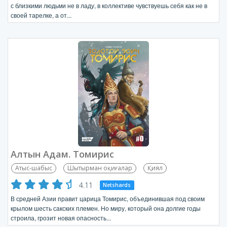
с близкими людьми не в ладу, в коллективе чувствуешь себя как не в
своей тарелке, а от...
Алтын Адам. Томирис
Атыс-шабыс
Шытырман оқиғалар
Қиял
4.11
Netshards
В средней Азии правит царица Томирис, объединившая под своим
крылом шесть сакских племен. Но миру, который она долгие годы
строила, грозит новая опасность...