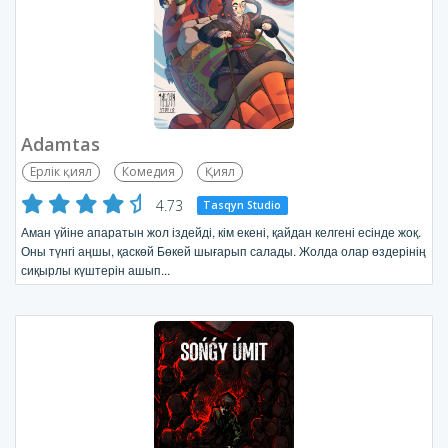
Adamtas
Ерлік қиял
Комедия
Қиял
4.73
Tasqyn Studio
Аман үйіне апаратын жол іздейді, кім екені, қайдан келгені есінде жоқ.
Оны түнгі аңшы, қаскөй Бөкей шығарып салады. Жолда олар өздерінің
сиқырлы күштерін ашып...