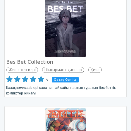
Bes Bet Collection
Жекпе-жек өнері
Шытырман оқиғалар
Қиял
5
Qazaq Comics
Қазақ комиксшілері салатын, ай сайын шығып тұратын бес беттік
комикстер жинағы