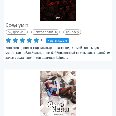
Соңғы үміт
Ақырзаман
Психологиялық
Триллер
5
Kókjıek studio
Көптеген ядролық жарылыстар нәтижесінде Семей қаласында
мутанттар пайда болып, әлем бейберекетсіздікке ұшырап, қарапайым
халық зардап шекті, көп адамның ішінде...