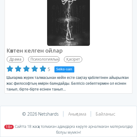
Көктен келген ойлар
Драма
Психологиялық
Қасірет
5
Seiko-san
Шығарма жүрек талмасынан кейін есте сақтау қабілетінен айырылған
жас философтың өмірін баяндайды. Белгісіз себептермен ол есінен
танып, бірте-бірте есінен танып...
© 2026 Netshards
Анықтама
Байланыс
​ Сайтта 18 жасқа толмаған адамдарға көруге арналмаған материалдар
18+
болуы мүмкін!