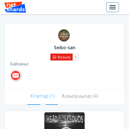
Toggle
navigati
Seiko-san
Жазылу
4
Байланыс
Кітаптар (1)
Жазылушылар (4)