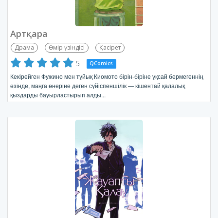
Артқара
Драма
Өмір үзіндісі
Қасірет
5
QComics
Кекірейген Фужино мен тұйық Киомото бірін-біріне ұқсай бермегеннің
өзінде, маңга өнеріне деген сүйіспеншілік — кішентай қалалық
қыздарды бауырластырып алды...