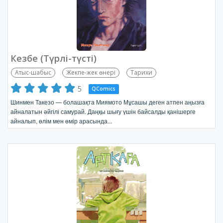
Кезбе (Түрлі-түсті)
Атыс-шабыс
Жекпе-жек өнері
Тарихи
5
QComics
Шинмен Такезо — болашақта Миямото Мұсашы деген атпен аңызға
айналатын әйгілі самурай. Даңқы шығу үшін байсалды қанішерге
айналып, өлім мен өмір арасында...