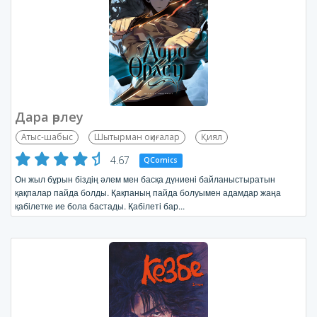
Дара өрлеу
Атыс-шабыс
Шытырман оқиғалар
Қиял
4.67
QComics
Он жыл бұрын біздің әлем мен басқа дүниені байланыстыратын
қақпалар пайда болды. Қақпаның пайда болуымен адамдар жаңа
қабілетке ие бола бастады. Қабілеті бар...