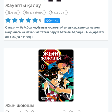
Жауапты қалау
Драма
Өмір үзіндісі
Махаббат
5
QComics
Сунаки — бейсбол клубының қосалқы ойыншысы, және ол мектеп
мадоннасына махаббат хатын беруге батылы барады. Оның әрекеті
оны қайда әкеледі?
Жын жоюшы