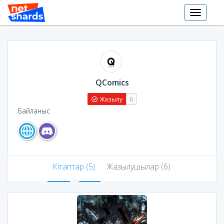
Toggle
navigati
QComics
Жазылу
6
Байланыс
Кітаптар (5)
Жазылушылар (6)