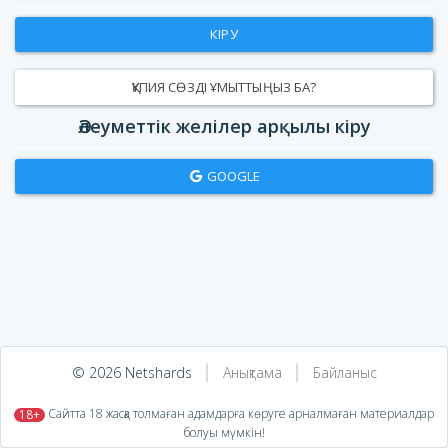
КІРУ
ҚҰПИЯ СӨЗДІ ҰМЫТТЫҢЫЗ БА?
Әлеуметтік желілер арқылы кіру
GOOGLE
© 2026 Netshards
Анықтама
Байланыс
​ Сайтта 18 жасқа толмаған адамдарға көруге арналмаған материалдар
18+
болуы мүмкін!