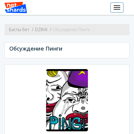
Toggle
navigati
Басты бет
DZIKAI
Обсуждение Пинги
Обсуждение Пинги