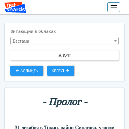
Toggle
navigat
Витающий в облаках
Бастама
ҚАРІП
АЛДЫҢҒЫ
КЕЛЕСІ
- Пролог -
31 декабря в Токио, район Синагава, ударом