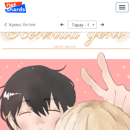
Tog
navi
Жұмыс бетіне
Тарау - 1