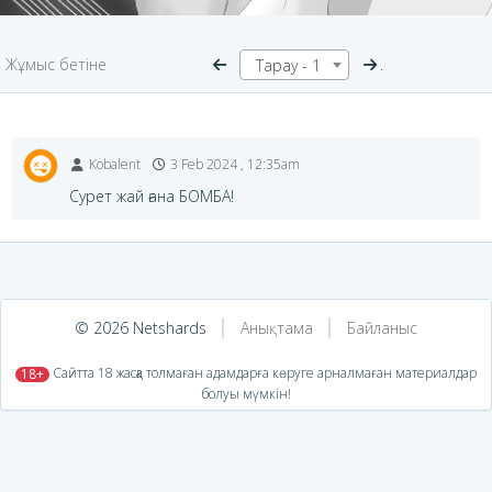
Жұмыс бетіне
.
Тарау - 1
Kobalent
3 Feb 2024 , 12:35am
Сурет жай ғана БОМБА!
© 2026 Netshards
Анықтама
Байланыс
​ Сайтта 18 жасқа толмаған адамдарға көруге арналмаған материалдар
18+
болуы мүмкін!